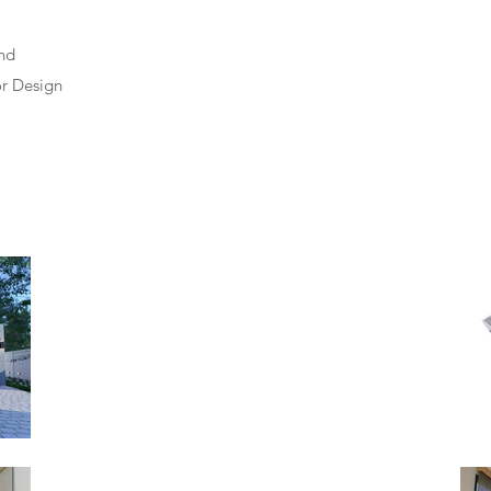
nd
or Design